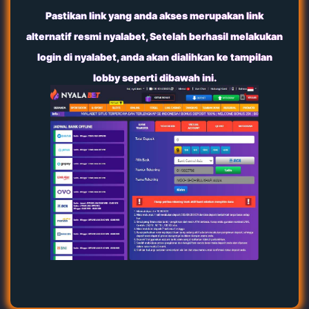
Pastikan link yang anda akses merupakan link
alternatif resmi nyalabet, Setelah berhasil melakukan
login di nyalabet, anda akan dialihkan ke tampilan
lobby seperti dibawah ini.