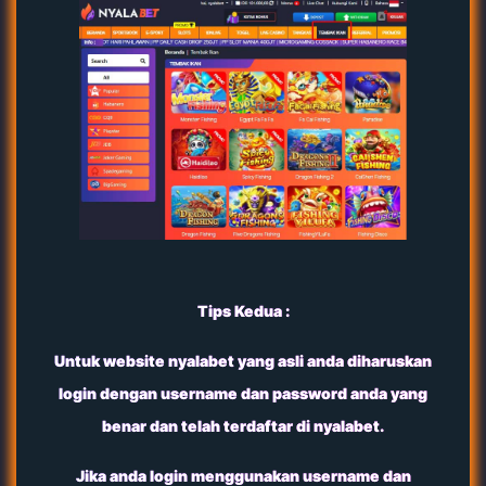
Tips Kedua :
Untuk website nyalabet yang asli anda diharuskan
login dengan username dan password anda yang
benar dan telah terdaftar di nyalabet.
Jika anda login menggunakan username dan