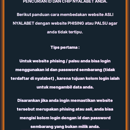
PENCURIAN ID DAN CHIP NYALABET ANDA.
Berikut panduan cara membedakan website ASLI
NYALABET dengan website PHISING atau PALSU agar
anda tidak tertipu.
Tips pertama :
Untuk website phising / palsu anda bisa login
menggunakan id dan password sembarang (tidak
terdaftar di nyalabet) , karena tujuan kolom login ialah
untuk mengambil data anda.
Disarankan jika anda ingin memastikan website
tersebut merupakan phising atau asli, anda bisa
mengisi kolom login dengan id dan password
sembarang yang bukan milik anda.